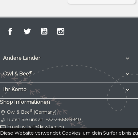
Facebook
Twitter
YouTube
Instagram

Andere Länder
®

Owl & Bee

Ihr Konto
Shop Informationen
®
Owl & Bee
(Germany)
Rufen Sie uns an:
+32-2-888-9940
Email us:
hallo@owlbee.eu
Diese Website verwendet Cookies, um dein Surferlebnis zu