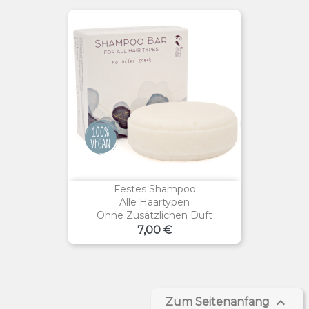
Festes Shampoo
Alle Haartypen
Ohne Zusätzlichen Duft
Preis
7,00 €

Zum Seitenanfang