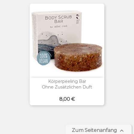
Körperpeeling Bar
Ohne Zusätzlichen Duft
Preis
8,00 €

Zum Seitenanfang