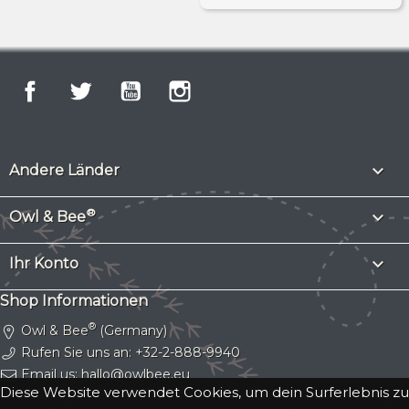
Facebook
Twitter
YouTube
Instagram

Andere Länder
®

Owl & Bee

Ihr Konto
Shop Informationen
®
Owl & Bee
(Germany)
Rufen Sie uns an:
+32-2-888-9940
Email us:
hallo@owlbee.eu
Diese Website verwendet Cookies, um dein Surferlebnis zu
Owl & Bee® is a registered trademark.
Copyright © 2026 Gassy Cat SRL
. VAT