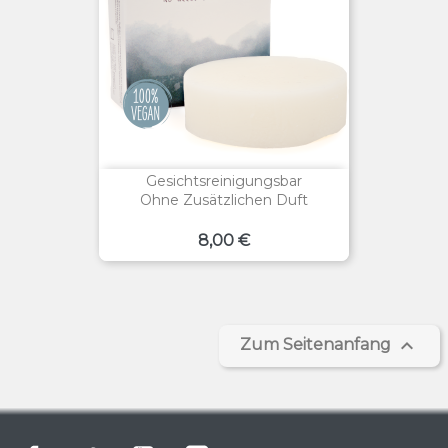
Gesichtsreinigungsbar
Ohne Zusätzlichen Duft
Preis
8,00 €

Zum Seitenanfang