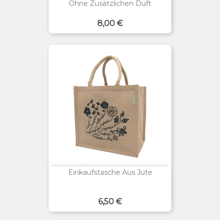
Ohne Zusätzlichen Duft
Preis
8,00 €
Einkaufstasche Aus Jute
Preis
6,50 €